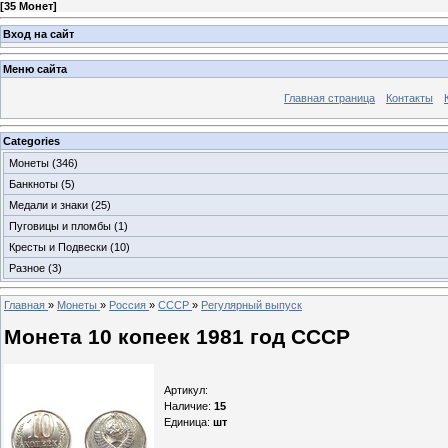
[
35 Монет
]
Вход на сайт
Меню сайта
Главная страница
Контакты
Categories
Монеты
(346)
Банкноты
(5)
Медали и знаки
(25)
Пуговицы и пломбы
(1)
Кресты и Подвески
(10)
Разное
(3)
Главная
»
Монеты
»
Россия
»
СССР
»
Регулярный выпуск
Монета 10 копеек 1981 год СССР
Артикул
:
Наличие
:
15
Единица
:
шт