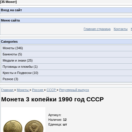
[
35 Монет
]
Вход на сайт
Меню сайта
Главная страница
Контакты
Categories
Монеты
(346)
Банкноты
(5)
Медали и знаки
(25)
Пуговицы и пломбы
(1)
Кресты и Подвески
(10)
Разное
(3)
Главная
»
Монеты
»
Россия
»
СССР
»
Регулярный выпуск
Монета 3 копейки 1990 год СССР
Артикул
:
Наличие
:
12
Единица
:
шт