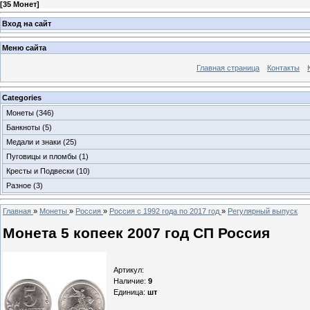
[
35 Монет
]
Вход на сайт
Меню сайта
Главная страница
Контакты
Categories
Монеты
(346)
Банкноты
(5)
Медали и знаки
(25)
Пуговицы и пломбы
(1)
Кресты и Подвески
(10)
Разное
(3)
Главная
»
Монеты
»
Россия
»
Россия с 1992 года по 2017 год
»
Регулярный выпуск
Монета 5 копеек 2007 год СП Россия
Артикул
:
Наличие
:
9
Единица
:
шт