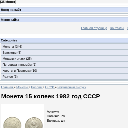
[
35 Монет
]
Вход на сайт
Меню сайта
Главная страница
Контакты
Categories
Монеты
(346)
Банкноты
(5)
Медали и знаки
(25)
Пуговицы и пломбы
(1)
Кресты и Подвески
(10)
Разное
(3)
Главная
»
Монеты
»
Россия
»
СССР
»
Регулярный выпуск
Монета 15 копеек 1982 год СССР
Артикул
:
Наличие
:
78
Единица
:
шт